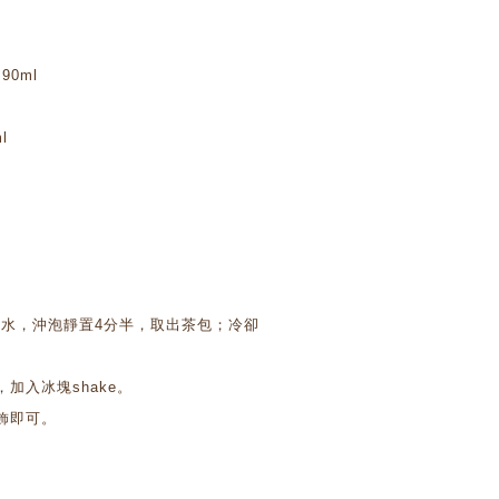
90ml
l
ml熱水，沖泡靜置4分半，取出茶包；冷卻
加入冰塊shake。
飾即可。