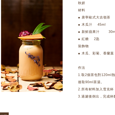
秋妍
材料
● 唐寧歐式大吉嶺茶 
● 木瓜汁 45ml
● 新鮮蘋果汁 30m
● 紅糖 2匙
裝飾物
● 木瓜、彩菊、香蘭葉
作法
1.取2個茶包對120
後取90ml茶湯。
2.所有材料加入雪克杯，
3.過濾後倒出，完成杯