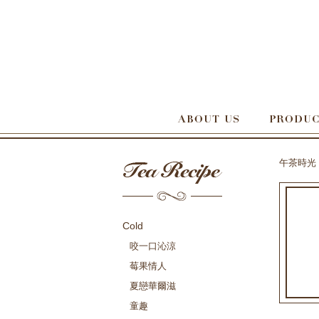
午茶時光
Cold
咬一口沁涼
莓果情人
夏戀華爾滋
童趣