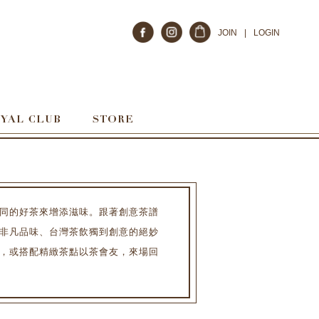
JOIN
|
LOGIN
同的好茶來增添滋味。跟著創意茶譜
非凡品味、台灣茶飲獨到創意的絕妙
，或搭配精緻茶點以茶會友，來場回