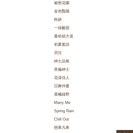
祕密花園
金色豔陽
秋妍
一抹酸甜
曼哈頓大道
初夏絮語
貝兒
紳士品格
英倫紳士
花漾佳人
日舞仲夏
晨曦綠野
Marry Me
Spring Rain
Chill Out
戀果凡希