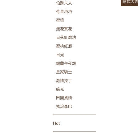
歐式大
伯爵夫人
莓果塔塔
蜜境
無花實花
日落紅磨坊
蜜桃紅唇
日光
錫蘭午夜頌
皇家騎士
激情拉丁
綠光
田園風情
搖滾森巴
Hot