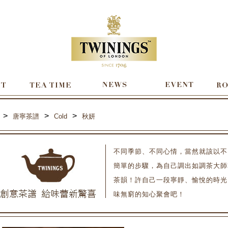
>
>
>
唐寧茶譜
Cold
秋妍
不同季節、不同心情，當然就該以不
簡單的步驟，為自己調出如調茶大師
茶韻！許自己一段寧靜、愉悅的時光
味無窮的知心聚會吧！