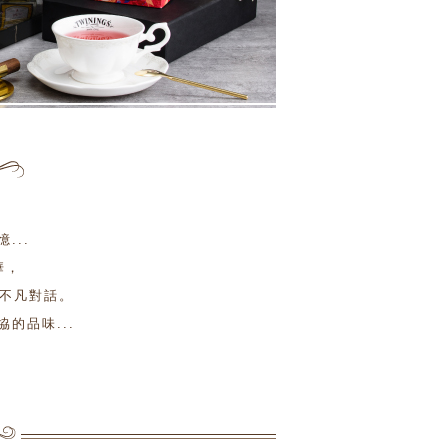
，
...
華，
不凡對話。
的品味...