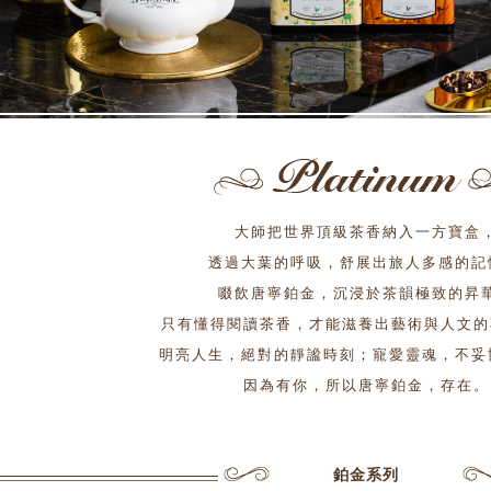
大師把世界頂級茶香納入一方寶盒
透過大葉的呼吸，舒展出旅人多感的記憶
啜飲唐寧鉑金，沉浸於茶韻極致的昇
只有懂得閱讀茶香，才能滋養出藝術與人文的
明亮人生，絕對的靜謐時刻；寵愛靈魂，不妥協
因為有你，所以唐寧鉑金，存在。
鉑金系列