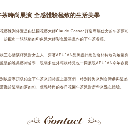
午茶時尚展演 全感體驗極致的生活美學
花藝陳列佈置是由法國花藝大師Claude Cossec打造專屬仕女的午
，拚配出一張張猶如印象派大師彩色潑墨畫作的下午茶餐檯。
模王心恬演繹派對女主人，穿著APUJAN品牌設計總監詹朴特地為她量
服裝的唯美藝術哲學，現場多位外籍模特兒也一同展現APUJAN今年春
別以唐寧頂級鉑金下午茶來招待座上嘉賓們，特別跨海來到台灣參與這盛
驚豔於這場如夢如幻、優雅時尚的春日花園午茶派對所帶來難忘體驗。