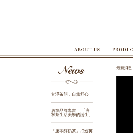
最新消息
甘淨茶韻．自然舒心
唐寧品牌專書 -- 「唐
寧茶生活美學的誕生」
「唐寧醇奶茶」打造英