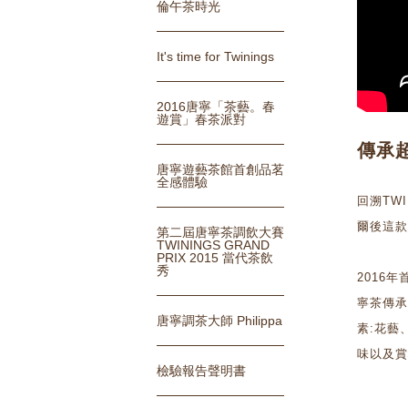
倫午茶時光
It's time for Twinings
2016唐寧「茶藝。春
遊賞」春茶派對
傳承
唐寧遊藝茶館首創品茗
全感體驗
回溯TW
爾後這款
第二屆唐寧茶調飲大賽
TWININGS GRAND
PRIX 2015 當代茶飲
秀
2016
寧茶傳承
唐寧調茶大師 Philippa
素:花藝
味以及賞
檢驗報告聲明書