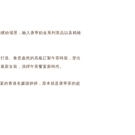
茶夢幻繽紛場景，融入唐寧鉑金系列茶品以及精緻
身打造、春意盎然的高級訂製午茶時裝，穿出
夏最新女裝，演繹午茶饗宴新時尚。
宴的香港名媛謝婷婷，原本就是唐寧茶的超