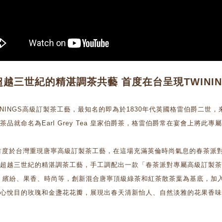
超越三世紀的精湛調茶共藝 首度在台呈現TWINI
ININGS高級訂製茶工藝，最知名的即為於1830年代英國格雷伯爵二世，
茶品就命名為Earl Grey Tea 皇家伯爵茶，格雷伯爵常在宴會上將
年首度於台灣重現唐寧高級訂製茶工藝，在這場充滿英倫時尚氣息的春茶派對上，唐寧
超越三世紀的精湛調茶工藝，手工調配出一款「春茶派對專屬高級訂製茶
、繽紛、果香、時尚等，創新混合唐寧頂級綠茶和紅茶散茶葉為基底，加
心悅目的玫瑰和金盞花花瓣，展現出春天清新怡人、自然淡雅的花果香味