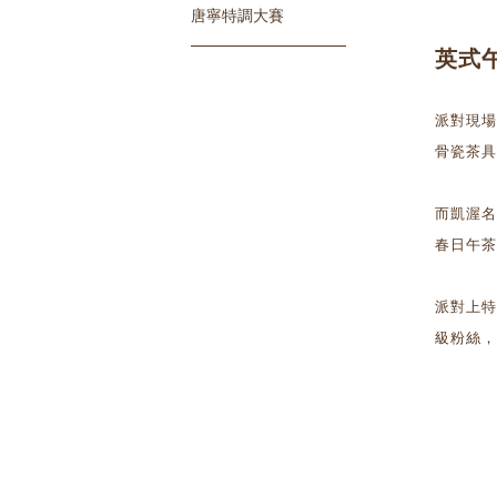
唐寧特調大賽
英式
派對現場
骨瓷茶具
而凱渥名
春日午茶
派對上特
級粉絲，