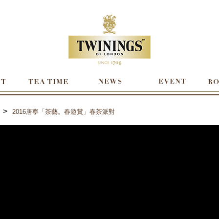
>
2016唐寧「茶藝。春遊賞」春茶派對