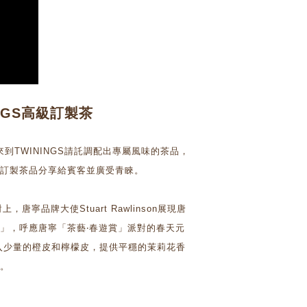
NGS高級訂製茶
來到TWININGS請託調配出專屬風味的茶品，
此專屬訂製茶品分享給賓客並廣受青睞。
品牌大使Stuart Rawlinson展現唐
」，呼應唐寧「茶藝‧春遊賞」派對的春天元
入少量的橙皮和檸檬皮，提供平穩的茉莉花香
。